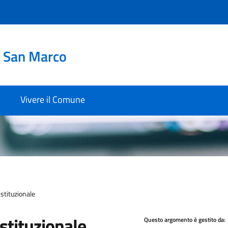
i San Marco
Vivere il Comune
stituzionale
stituzionale
Questo argomento è gestito da: