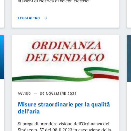
stazioni di ricarica di veicoli elettrici
LEGGI ALTRO
STAZIONI DI RICARICA DI VEICOLI ELETTRICI}
AVVISO
09 NOVEMBRE 2023
Misure straordinarie per la qualità
dell'aria
Si prega di prendere visione dell'Ordinanza del
Sindaco n. 57 del 08.11.2023 in esecuzione della