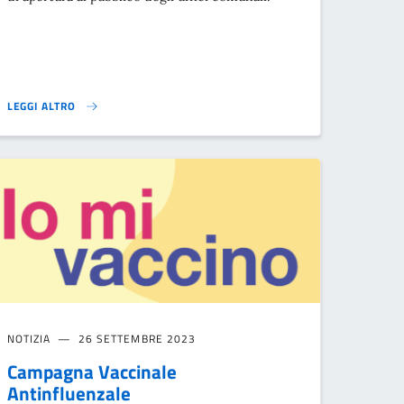
LEGGI ALTRO
NUOVI ORARI DI APERTURA UFFICI COMUNALI}
NOTIZIA
26 SETTEMBRE 2023
Campagna Vaccinale
Antinfluenzale