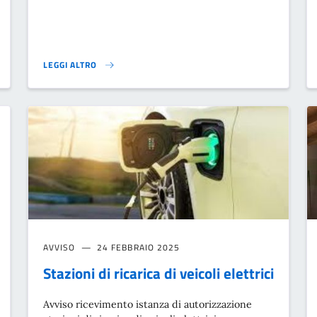
LEGGI ALTRO
}
NUOVO SITO DI FONDAZIONE VILLA BENZI ZECCHINI}
AVVISO
24 FEBBRAIO 2025
Stazioni di ricarica di veicoli elettrici
Avviso ricevimento istanza di autorizzazione