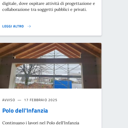
digitale, dove ospitare attività di progettazione e
collaborazione tra soggetti pubblici e privati.
LEGGI ALTRO
INNOVATION LAB MARCA TREVIGIANA}
AVVISO
17 FEBBRAIO 2025
Polo dell'Infanzia
Continuano i lavori nel Polo dell'Infanzia