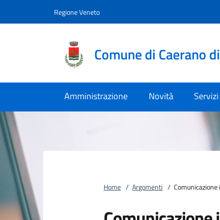
Vai al contenuto
accedi al menu
footer.enter
Regione Veneto
Comune di Caerano d
Amministrazione
Novità
Servizi
Home
/
Argomenti
/
Comunicazione i
Comunicazione i