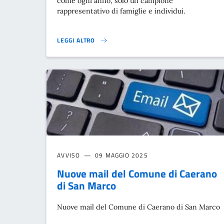
come ogni anno, solo un campione
rappresentativo di famiglie e individui.
LEGGI ALTRO
CENSIMENTO PERMANENTE DELLA POPOLAZIONE E DELL
AVVISO
09 MAGGIO 2025
Nuove mail del Comune di Caerano
di San Marco
Nuove mail del Comune di Caerano di San Marco