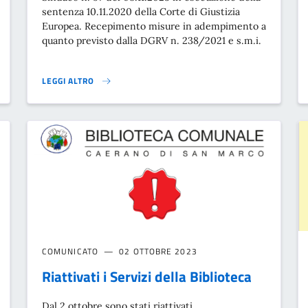
sentenza 10.11.2020 della Corte di Giustizia
Europea. Recepimento misure in adempimento a
quanto previsto dalla DGRV n. 238/2021 e s.m.i.
LEGGI ALTRO
NE}
MISURE STRAORDINARIE PER LA QUALITÀ DELL'ARIA}
COMUNICATO
02 OTTOBRE 2023
Riattivati i Servizi della Biblioteca
Dal 2 ottobre sono stati riattivati