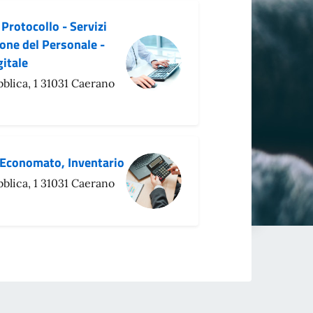
 Protocollo - Servizi
ione del Personale -
gitale
bblica, 1 31031 Caerano
 Economato, Inventario
bblica, 1 31031 Caerano