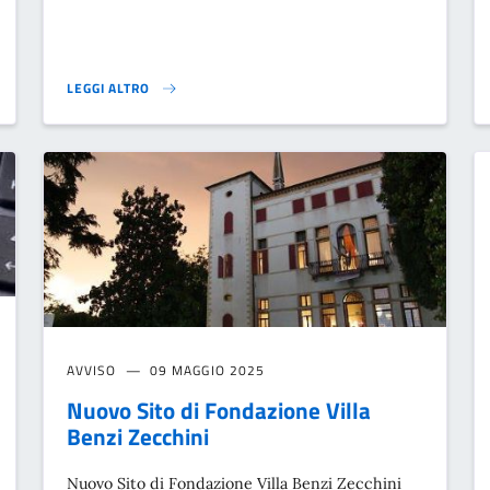
LEGGI ALTRO
E ABITAZIONI 2025}
LA BUSSOLA}
AVVISO
09 MAGGIO 2025
Nuovo Sito di Fondazione Villa
Benzi Zecchini
Nuovo Sito di Fondazione Villa Benzi Zecchini