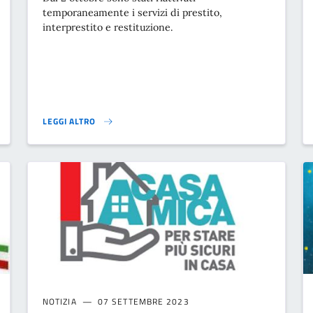
temporaneamente i servizi di prestito,
interprestito e restituzione.
LEGGI ALTRO
RIATTIVATI I SERVIZI DELLA BIBLIOTECA}
NOTIZIA
07 SETTEMBRE 2023