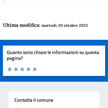
Ultima modifica:
martedì, 03 ottobre 2023
Quanto sono chiare le informazioni su questa
pagina?
Valuta da 1 a 5 stelle la pagina
Domanda
Valuta 1 stelle su 5
Valuta 2 stelle su 5
Valuta 3 stelle su 5
Valuta 4 stelle su 5
Valuta 5 stelle su 5
Contatta il comune