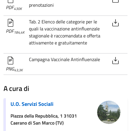
prenotazioni
PDF
430K
Tab. 2 Elenco delle categorie per le
quali la vaccinazione antinfluenzale
PDF
184,4K
stagionale è raccomandata e offerta
attivamente e gratuitamente
Campagna Vaccinale Antinfluenzale
PNG
43,3K
A cura di
U.O. Servizi Sociali
Piazza della Repubblica, 1 31031
Caerano di San Marco (TV)