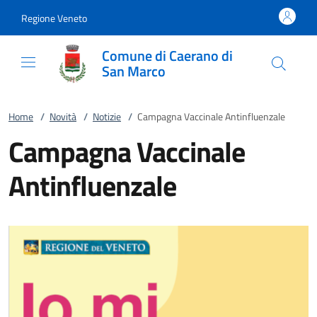
Vai al contenuto
accedi al menu
footer.enter
Regione Veneto
Comune di Caerano di
San Marco
Home
/
Novità
/
Notizie
/
Campagna Vaccinale Antinfluenzale
Campagna Vaccinale
Antinfluenzale