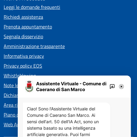
Leggi le domande frequenti
Richiedi assistenza
Prenota appuntamento
Segnala disservizio
Amministrazione trasparente
Informativa privacy
Privacy policy EOS
Whistleblowing
Assistente Virtuale - Comune di
Note legali
Caerano di San Marco
Dichiarazione di accessibilità
Area riservata Consiglieri
Ciao! Sono l'Assistente Virtuale del
Piano di Miglioramento dei Servizi
Comune di Caerano San Marco. Ai
sensi dell'art. 50 dell'IA Act, sono un
Web Analytics Italia
sistema basato su una intelligenza
artificiale generativa. Puoi farmi