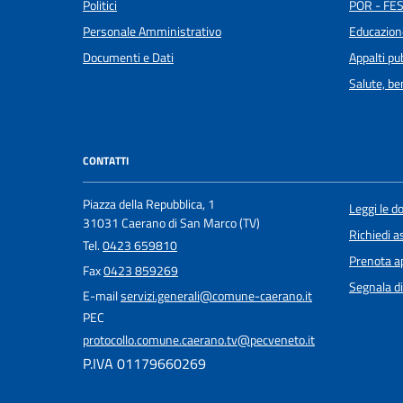
Politici
POR - FES
Personale Amministrativo
Educazion
Documenti e Dati
Appalti pub
Salute, b
CONTATTI
Piazza della Repubblica, 1
Leggi le 
31031 Caerano di San Marco (TV)
Richiedi a
Tel.
0423 659810
Prenota 
Fax
0423 859269
Segnala di
E-mail
servizi.generali@comune-caerano.it
PEC
protocollo.comune.caerano.tv@pecveneto.it
P.IVA 01179660269