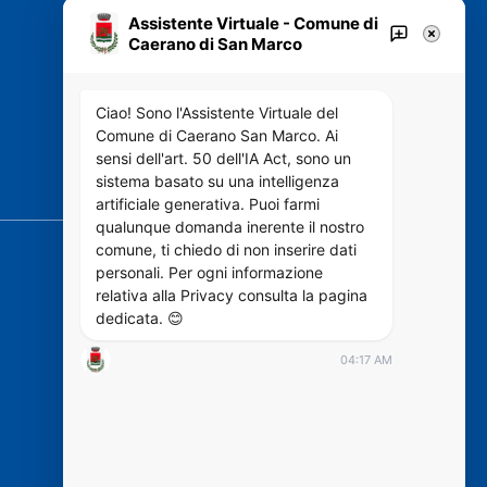
Assistente Virtuale - Comune di
Caerano di San Marco
VIVERE IL COMUNE
Luoghi
Ciao! Sono l'Assistente Virtuale del
Eventi
Comune di Caerano San Marco. Ai
sensi dell'art. 50 dell'IA Act, sono un
sistema basato su una intelligenza
SEGUICI SU
artificiale generativa. Puoi farmi
qualunque domanda inerente il nostro
comune, ti chiedo di non inserire dati
personali. Per ogni informazione
relativa alla Privacy consulta la pagina
https://designers.italia.it/
dedicata. 😊
04:17 AM