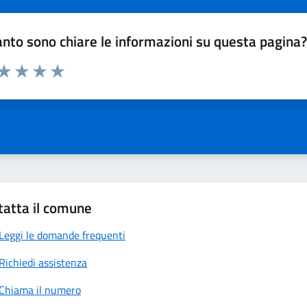
nto sono chiare le informazioni su questa pagina
 da 1 a 5 stelle la pagina
anda
ta 1 stelle su 5
Valuta 2 stelle su 5
Valuta 3 stelle su 5
Valuta 4 stelle su 5
Valuta 5 stelle su 5
tatta il comune
Leggi le domande frequenti
Richiedi assistenza
Chiama il numero