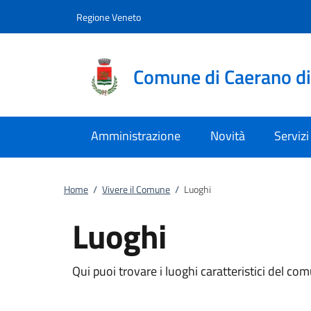
Vai al contenuto
accedi al menu
footer.enter
Regione Veneto
Comune di Caerano d
Amministrazione
Novità
Servizi
Home
/
Vivere il Comune
/
Luoghi
Luoghi
Qui puoi trovare i luoghi caratteristici del co