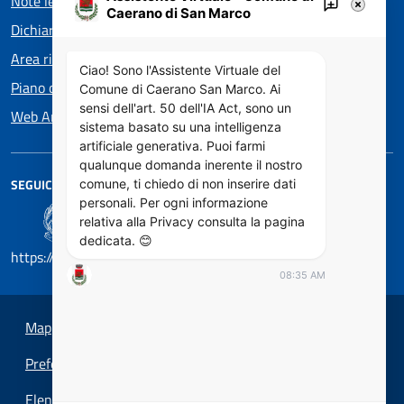
Note legali
Caerano di San Marco
Dichiarazione di accessibilità
Area riservata Consiglieri
Ciao! Sono l'Assistente Virtuale del
Piano di Miglioramento dei Servizi
Comune di Caerano San Marco. Ai
sensi dell'art. 50 dell'IA Act, sono un
Web Analytics Italia
sistema basato su una intelligenza
artificiale generativa. Puoi farmi
qualunque domanda inerente il nostro
SEGUICI SU
comune, ti chiedo di non inserire dati
personali. Per ogni informazione
relativa alla Privacy consulta la pagina
dedicata. 😊
https://designers.italia.it/
08:35 AM
Mappa del sito
Preferenze cookie
Elenco Siti Tematici