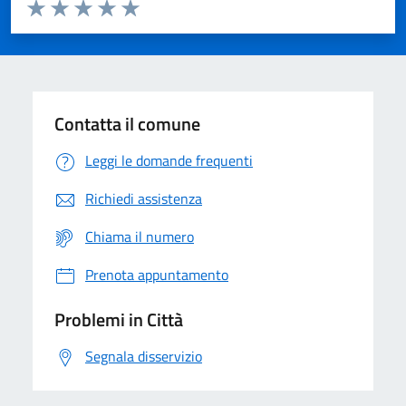
Valuta da 1 a 5 stelle la pagina
Domanda
Valuta 1 stelle su 5
Valuta 2 stelle su 5
Valuta 3 stelle su 5
Valuta 4 stelle su 5
Valuta 5 stelle su 5
Contatta il comune
Leggi le domande frequenti
Richiedi assistenza
Chiama il numero
Prenota appuntamento
Problemi in Città
Segnala disservizio