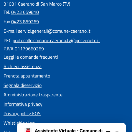
31031 Caerano di San Marco (TV)
Tel.
0423 659810
Fax
0423 859269
E-mail
servizi.generali@comune-caerano.it
PEC
protocollo.comune.caerano.tv@pecveneto.it
P.IVA 01179660269
Leggi le domande frequenti
Richiedi assistenza
Prenota appuntamento
Segnala disservizio
Amministrazione trasparente
Informativa privacy
Privacy policy EOS
Whistleblowing
Assistente Virtuale - Comune di