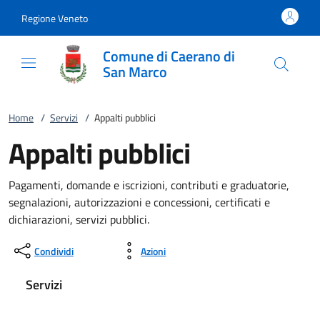
Vai al contenuto
accedi al menu
footer.enter
Regione Veneto
Comune di Caerano di
San Marco
Home
/
Servizi
/
Appalti pubblici
Appalti pubblici
Pagamenti, domande e iscrizioni, contributi e graduatorie,
segnalazioni, autorizzazioni e concessioni, certificati e
dichiarazioni, servizi pubblici.
Condividi
Azioni
Servizi