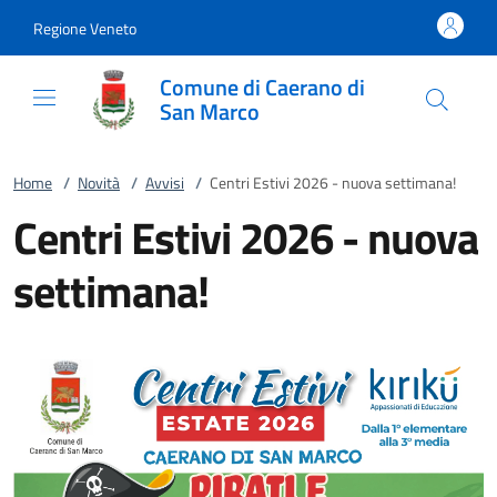
Vai al contenuto
accedi al menu
footer.enter
Regione Veneto
Comune di Caerano di
San Marco
Home
/
Novità
/
Avvisi
/
Centri Estivi 2026 - nuova settimana!
Centri Estivi 2026 - nuova
settimana!