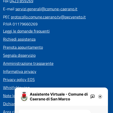
Fax
0423 859269
E-mail
servizi.generali@comune-caerano.it
PEC
protocollo.comune.caerano.tv@pecveneto.it
P.IVA 01179660269
Leggi le domande frequenti
Richiedi assistenza
Prenota appuntamento
Segnala disservizio
Amministrazione trasparente
Informativa privacy
Privacy policy EOS
Whistleblowing
Assistente Virtuale - Comune di
Note legali
Caerano di San Marco
Dichiarazione di accessibilità
Area riservata Consiglieri