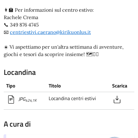
👩‍🏫 Per informazioni sul centro estivo:
Rachele Crema
📞 349 876 4745
📧
centriestivi.caerano@kirikuonlus.it
☀️ Vi aspettiamo per un'altra settimana di avventure,
giochi e tesori da scoprire insieme! 🗺️🏴‍☠️
Locandina
Tipo
Titolo
Scarica
Locandina centri estivi
JPG
424,1K
A cura di