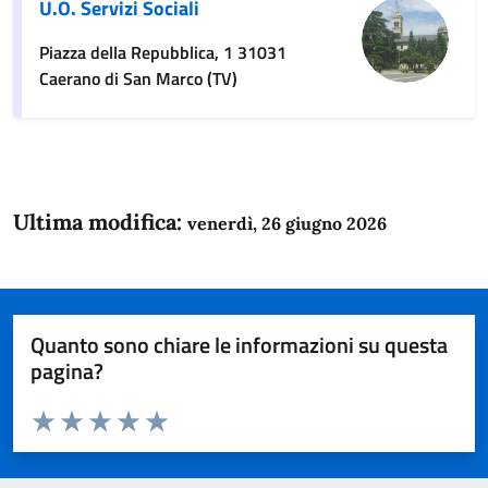
U.O. Servizi Sociali
Piazza della Repubblica, 1 31031
Caerano di San Marco (TV)
Ultima modifica:
venerdì, 26 giugno 2026
Quanto sono chiare le informazioni su questa
pagina?
Valuta da 1 a 5 stelle la pagina
Domanda
Valuta 1 stelle su 5
Valuta 2 stelle su 5
Valuta 3 stelle su 5
Valuta 4 stelle su 5
Valuta 5 stelle su 5