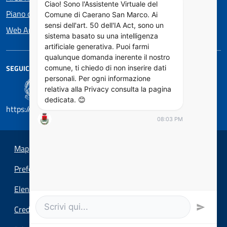
Ciao! Sono l'Assistente Virtuale del
Piano di Miglioramento dei Servizi
Comune di Caerano San Marco. Ai
sensi dell'art. 50 dell'IA Act, sono un
Web Analytics Italia
sistema basato su una intelligenza
artificiale generativa. Puoi farmi
qualunque domanda inerente il nostro
SEGUICI SU
comune, ti chiedo di non inserire dati
personali. Per ogni informazione
relativa alla Privacy consulta la pagina
dedicata. 😊
https://designers.italia.it/
08:03 PM
Mappa del sito
Preferenze cookie
Elenco Siti Tematici
Credits