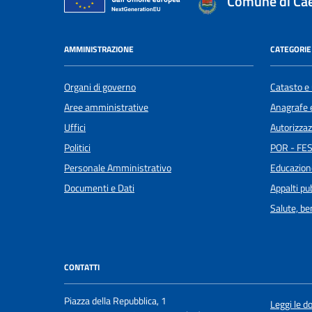
Comune di Cae
AMMINISTRAZIONE
CATEGORIE 
Organi di governo
Catasto e 
Aree amministrative
Anagrafe e
Uffici
Autorizzaz
Politici
POR - FES
Personale Amministrativo
Educazion
Documenti e Dati
Appalti pub
Salute, b
CONTATTI
Piazza della Repubblica, 1
Leggi le 