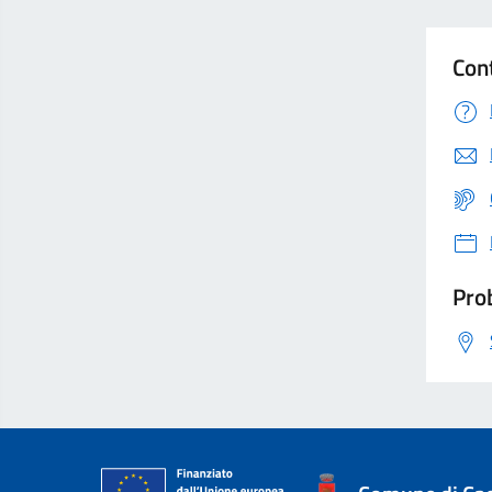
Con
Prob