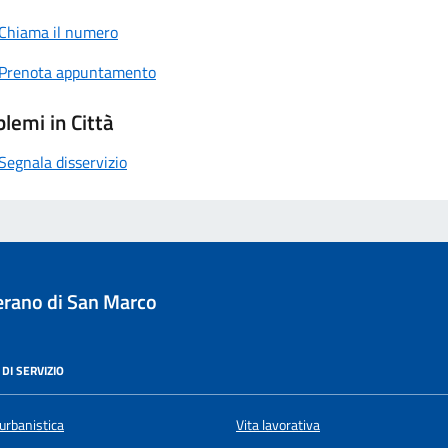
Chiama il numero
Prenota appuntamento
lemi in Città
Segnala disservizio
rano di San Marco
DI SERVIZIO
urbanistica
Vita lavorativa