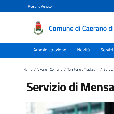
Vai al contenuto
accedi al menu
footer.enter
Regione Veneto
Comune di Caerano d
Amministrazione
Novità
Servizi
Home
/
Vivere il Comune
/
Territorio e Tradizioni
/
Servizi
Servizio di Mensa