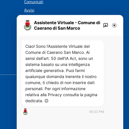
Comunicati
Avvisi
Assistente Virtuale - Comune di
Caerano di San Marco
VIVERE IL COMUNE
Luoghi
Ciao! Sono l'Assistente Virtuale del
Eventi
Comune di Caerano San Marco. Ai
sensi dell'art. 50 dell'IA Act, sono un
sistema basato su una intelligenza
SEGUICI SU
artificiale generativa. Puoi farmi
qualunque domanda inerente il nostro
comune, ti chiedo di non inserire dati
personali. Per ogni informazione
relativa alla Privacy consulta la pagina
https://designers.italia.it/
dedicata. 😊
05:22 PM