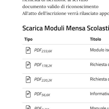
documento valido di riconoscimento
All'atto dell'iscrizione verrà rilasciato a
Scarica Moduli Mensa Scolast
Tipo
Titolo
Modulo is
PDF
233,6K
Richiesta 
PDF
178,2K
Richiesta 
PDF
220,2K
Informativ
PDF
56,6K
Manuale u
PDF