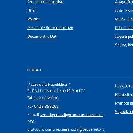
Aree amministrative
Anagrafe e
Uffici
Autorizzaz
Politici
POR - FES
Personale Amministrativo
Educazion
Documenti e Dati
Appalti pub
Salute, b
CONTATTI
Piazza della Repubblica, 1
Leggi le 
31031 Caerano di San Marco (TV)
Richiedi a
Tel.
0423 659810
Prenota 
Fax
0423 859269
Segnala di
E-mail
servizi.generali@comune-caerano.it
PEC
protocollo.comune.caerano.tv@pecveneto.it