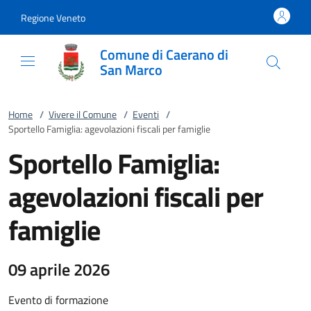
Vai al contenuto
accedi al menu
footer.enter
Regione Veneto
Comune di Caerano di
San Marco
Home
/
Vivere il Comune
/
Eventi
/
Sportello Famiglia: agevolazioni fiscali per famiglie
Sportello Famiglia:
agevolazioni fiscali per
famiglie
09 aprile 2026
Evento di formazione