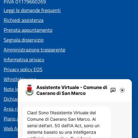
P.IVA 01179660269
Leggi le domande frequenti
Richiedi assistenza
Prenota appuntamento
Segnala disservizio
Amministrazione trasparente
Informativa privacy
Privacy policy EOS
Whistleblowing
Assistente Virtuale - Comune di
Note legali
Caerano di San Marco
Dichiarazione di accessibilità
Area riservata Consiglieri
Ciao! Sono l'Assistente Virtuale del
Piano di Miglioramento dei Servizi
Comune di Caerano San Marco. Ai
sensi dell'art. 50 dell'IA Act, sono un
Web Analytics Italia
sistema basato su una intelligenza