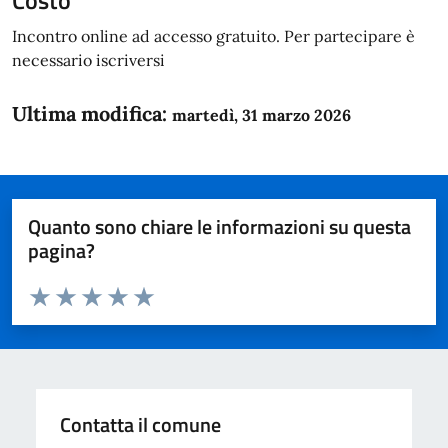
Costo
Incontro online ad accesso gratuito. Per partecipare è
necessario iscriversi
Ultima modifica:
martedì, 31 marzo 2026
Quanto sono chiare le informazioni su questa
pagina?
Valuta da 1 a 5 stelle la pagina
Domanda
Valuta 1 stelle su 5
Valuta 2 stelle su 5
Valuta 3 stelle su 5
Valuta 4 stelle su 5
Valuta 5 stelle su 5
Contatta il comune