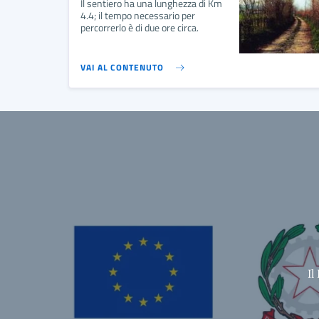
Il sentiero ha una lunghezza di Km
4.4; il tempo necessario per
percorrerlo è di due ore circa.
VAI AL CONTENUTO
Il